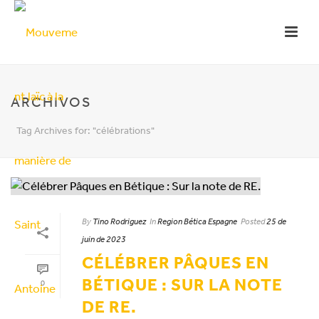
ARCHIVOS
Tag Archives for: "célébrations"
By
Tino Rodriguez
In
Region Bética Espagne
Posted
25 de
juin de 2023
CÉLÉBRER PÂQUES EN
BÉTIQUE : SUR LA NOTE
0
DE RE.