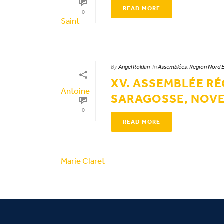
READ MORE
0
By
Angel Roldan
In
Assemblées
,
Region Nord 
XV. ASSEMBLÉE RÉ
SARAGOSSE, NOVE
0
READ MORE