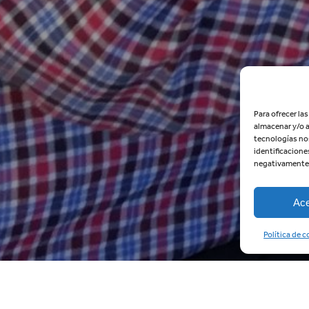
Para ofrecer la
almacenar y/o a
tecnologías no
identificacione
negativamente a
Ace
Política de 