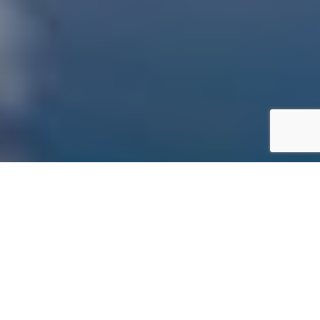
spuesta al interés
os de su relato.