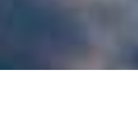
de un mensaje enviado por Juan Carlos Díaz de Honduras en re
tención. Muchos de los párrafos están casi literalmente copiad