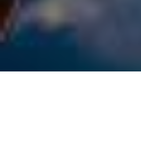
Este es el resumen 
mostrado ante su de