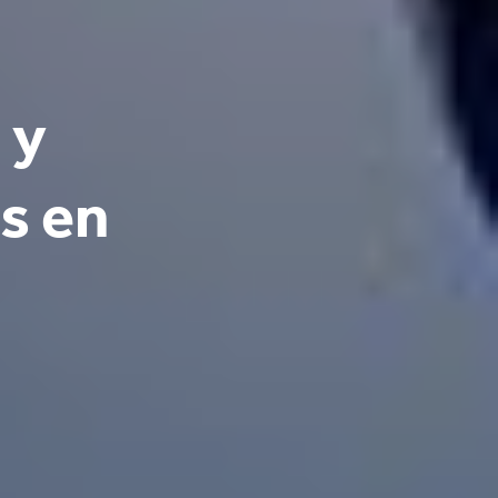
 y
s en