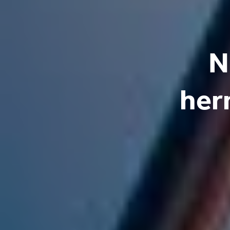
N
her