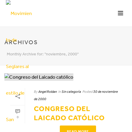
ARCHIVOS
Monthly Archive for: "noviembre, 2000"
By
Angel Roldan
In
Sin categoría
Posted
30 de noviembre
de 2000
CONGRESO DEL
LAICADO CATÓLICO
0
READ MORE