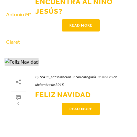
ENCUENTRA AL NIÑO
JESÚS?
READ MORE
By
SSCC_actualizacion
In
Sin categoría
Posted
23 de
diciembre de 2015
FELIZ NAVIDAD
0
READ MORE