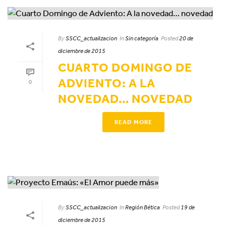
By
SSCC_actualizacion
In
Sin categoría
Posted
20 de
diciembre de 2015
CUARTO DOMINGO DE
ADVIENTO: A LA
0
NOVEDAD… NOVEDAD
READ MORE
By
SSCC_actualizacion
In
Región Bética
Posted
19 de
diciembre de 2015