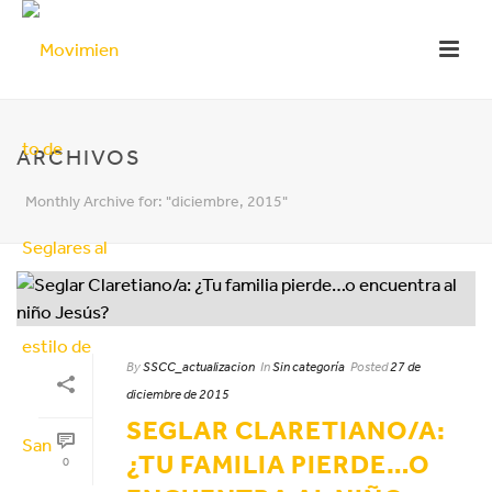
ARCHIVOS
Monthly Archive for: "diciembre, 2015"
By
SSCC_actualizacion
In
Sin categoría
Posted
27 de
diciembre de 2015
SEGLAR CLARETIANO/A:
¿TU FAMILIA PIERDE…O
0