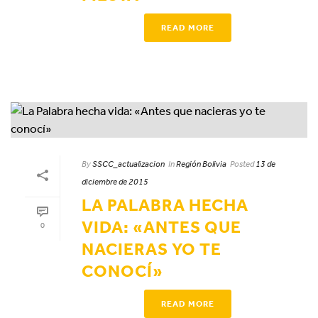
READ MORE
By
SSCC_actualizacion
In
Región Bolivia
Posted
13 de
diciembre de 2015
LA PALABRA HECHA
VIDA: «ANTES QUE
0
NACIERAS YO TE
CONOCÍ»
READ MORE