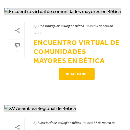
By
Tino Rodriguez
In
Región Bética
Posted
3 de abril de
2022
ENCUENTRO VIRTUAL DE
COMUNIDADES
0
MAYORES EN BÉTICA
READ MORE
By
Luis Martínez
In
Región Bética
Posted
17 de marzo de