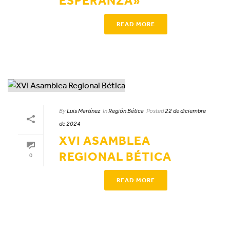
ESPERANZA»
READ MORE
By
Luis Martínez
In
Región Bética
Posted
22 de diciembre
de 2024
XVI ASAMBLEA
REGIONAL BÉTICA
0
READ MORE