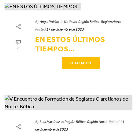
By
Angel Roldan
In
Noticias
,
Región Bética
,
Región Norte
Posted
17 de diciembre de 2023
EN ESTOS ÚLTIMOS
TIEMPOS…
0
READ MORE
By
Luis Martínez
In
Región Bética
,
Región Norte
Posted
14
de diciembre de 2023