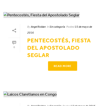
By
Angel Roldan
In
Sin categoría
Posted
15 de mayo de
2016
PENTECOSTÉS, FIESTA
DEL APOSTOLADO
0
SEGLAR
READ MORE
By
Angel Roldan
In
Sin región
Posted
12 de mayo de 2016