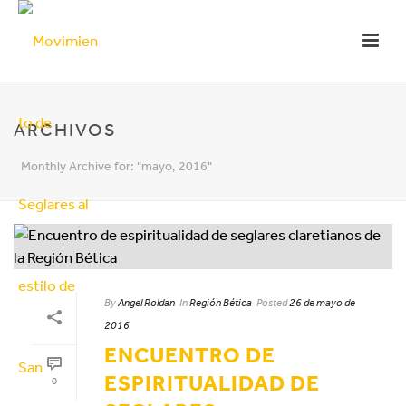
ARCHIVOS
Monthly Archive for: "mayo, 2016"
By
Angel Roldan
In
Región Bética
Posted
26 de mayo de
2016
ENCUENTRO DE
ESPIRITUALIDAD DE
0