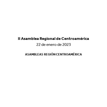
II Asamblea Regional de Centroamérica
II Asamblea Regional de Centroamérica
22 de enero de 2023
22 de enero de 2023
ASAMBLEAS
ASAMBLEAS
REGIÓN CENTROAMÉRICA
REGIÓN CENTROAMÉRICA