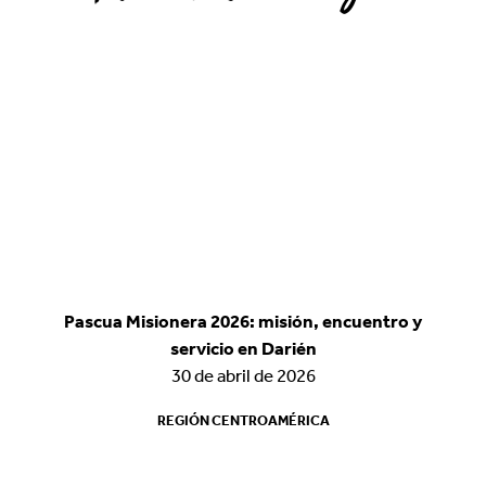
Pascua Misionera 2026: misión, encuentro y
Pascua Misionera 2026: misión, encuentro y
servicio en Darién
servicio en Darién
30 de abril de 2026
30 de abril de 2026
REGIÓN CENTROAMÉRICA
REGIÓN CENTROAMÉRICA