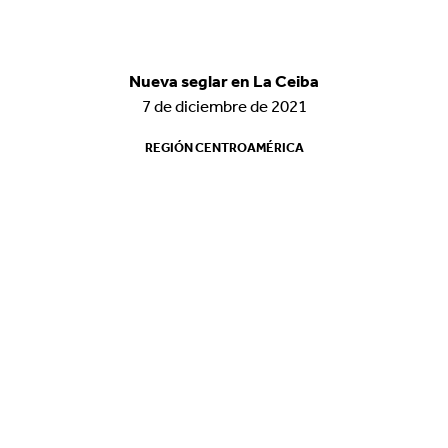
Nueva seglar en La Ceiba
Nueva seglar en La Ceiba
7 de diciembre de 2021
7 de diciembre de 2021
REGIÓN CENTROAMÉRICA
REGIÓN CENTROAMÉRICA