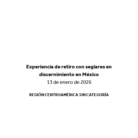
Experiencia de retiro con seglares en
Experiencia de retiro con seglares en
discernimiento en México
discernimiento en México
13 de enero de 2026
13 de enero de 2026
REGIÓN CENTROAMÉRICA
REGIÓN CENTROAMÉRICA
SIN CATEGORÍA
SIN CATEGORÍA