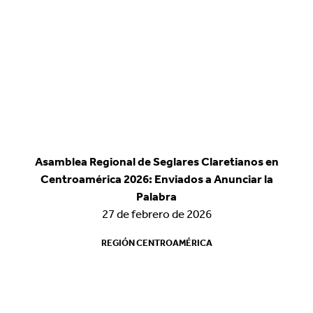
Asamblea Regional de Seglares Claretianos en
Asamblea Regional de Seglares Claretianos en
Centroamérica 2026: Enviados a Anunciar la
Centroamérica 2026: Enviados a Anunciar la
Palabra
Palabra
27 de febrero de 2026
27 de febrero de 2026
REGIÓN CENTROAMÉRICA
REGIÓN CENTROAMÉRICA