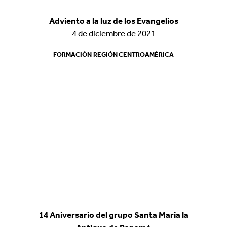
Adviento a la luz de los Evangelios
Adviento a la luz de los Evangelios
4 de diciembre de 2021
4 de diciembre de 2021
FORMACIÓN
FORMACIÓN
REGIÓN CENTROAMÉRICA
REGIÓN CENTROAMÉRICA
14 Aniversario del grupo Santa Maria la
14 Aniversario del grupo Santa Maria la