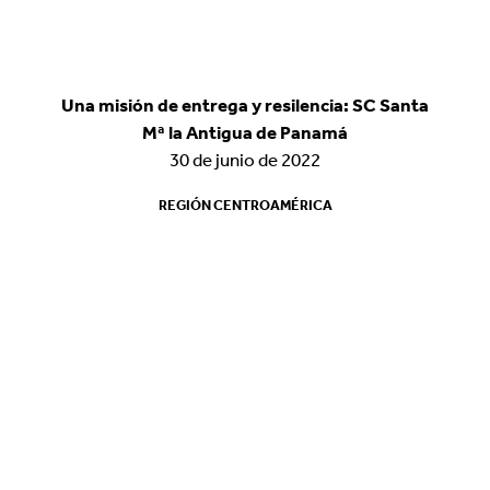
Una misión de entrega y resilencia: SC Santa
Una misión de entrega y resilencia: SC Santa
Mª la Antigua de Panamá
Mª la Antigua de Panamá
30 de junio de 2022
30 de junio de 2022
REGIÓN CENTROAMÉRICA
REGIÓN CENTROAMÉRICA